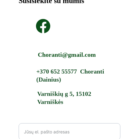
Susisiekite su mumis
Choranti@gmail.com
+370 652 55577  Choranti 
(Dainius
)
Varniškių g 5, 15102 
Varniškės
*