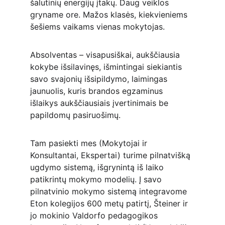
šalutinių energijų įtakų. Daug veiklos 
gryname ore. Mažos klasės, kiekvieniems 
šešiems vaikams vienas mokytojas.
Absolventas – visapusiškai, aukščiausia 
kokybe išsilavinęs, išmintingai siekiantis 
savo svajonių išsipildymo, laimingas 
jaunuolis, kuris brandos egzaminus 
išlaikys aukščiausiais įvertinimais be 
papildomų pasiruošimų.
Tam pasiekti mes (Mokytojai ir 
Konsultantai, Ekspertai) turime pilnatvišką 
ugdymo sistemą, išgrynintą iš laiko 
patikrintų mokymo modelių. Į savo 
pilnatvinio mokymo sistemą integravome 
Eton kolegijos 600 metų patirtį, Šteiner ir 
jo mokinio Valdorfo pedagogikos 