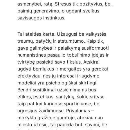
asmenybei, ratą. Stresus tik pozityvius, 
be 
baimių
 generavimo, o ugdant sveikus 
savisaugos instinktus.
Tai ateities karta. Užaugusi be vaikystės 
traumų, patyčių ir atstumtumo. Kaip tik, 
gavę galimybes ir palaikymą susiformuoti 
humanistines pasaulio tobulinimo įdėjas ir 
tvirtybę pasiekti savo tikslus. Atskirai 
ugdyti berniukus ir mergaites yra gerokai 
efektyviau, nes jų interesai ir ugdymo 
modeliai yra psichologiškai skirtingi. 
Bendri susitikimai užsiėmimams bus 
etikos, estetikos, santykių, šokių srityse, 
taip pat kai kuriuose sportiniuose, be 
agresijos žaidimuose. Privalumas – 
mokykla gražioje gamtoje, atokiau nuo 
miesto ūžesių, tai padeda būti savimi, be 