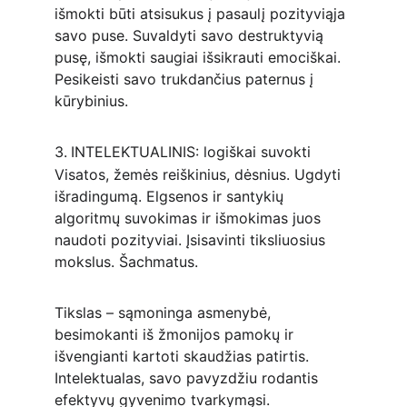
išmokti būti atsisukus į pasaulį pozityviąja 
savo puse. Suvaldyti savo destruktyvią 
pusę, išmokti saugiai išsikrauti emociškai. 
Pesikeisti savo trukdančius paternus į 
kūrybinius.
3.
INTELEKTUALINIS: logiškai suvokti 
Visatos, žemės reiškinius, dėsnius. Ugdyti 
išradingumą. Elgsenos ir santykių 
algoritmų suvokimas ir išmokimas juos 
naudoti pozityviai. Įsisavinti tiksliuosius 
mokslus. Šachmatus.
Tikslas – sąmoninga asmenybė, 
besimokanti iš žmonijos pamokų ir 
išvengianti kartoti skaudžias patirtis. 
Intelektualas, savo pavyzdžiu rodantis 
efektyvų gyvenimo tvarkymąsi.