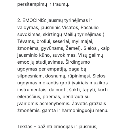
persitempimų ir traumų.
2.
EMOCINIS: jausmų tyrinėjimas ir 
valdymas, jausminis Visatos, Pasaulio 
suvokimas, skirtingų Meilių tyrinėjimas ( 
Tėvams, broliui, seseriai, mylimajai, 
žmonėms, gyvūnams, Žemei). Sielos , kaip 
jausminio kūno, suvokimas. Visų galimų 
emocijų studijavimas. Širdingumo 
ugdymas per empatiją, pagalbą 
silpnesniam, dosnumą, rūpinimąsi. Sielos 
ugdymas mokantis groti įvairiais muzikos 
instrumentais, dainuoti, šokti, tapyti, kurti 
eilėraščius, poemas, bendrauti su 
įvairiomis asmenybėmis. Žavėtis gražiais 
žmonėmis, gamta ir harmoninguoju menu.
Tikslas – pažinti emocijas ir jausmus, 