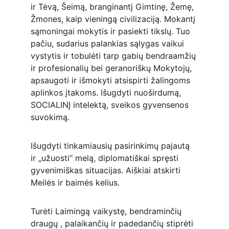
ir Tėvą, Šeimą, branginantį Gimtinę, Žemę, 
Žmones, kaip vieningą civilizaciją. Mokantį 
sąmoningai mokytis ir pasiekti tikslų. Tuo 
pačiu, sudarius palankias sąlygas vaikui 
vystytis ir tobulėti tarp gabių bendraamžių 
ir profesionalių bei geranoriškų Mokytojų, 
apsaugoti ir išmokyti atsispirti žalingoms 
aplinkos įtakoms. Išugdyti nuoširdumą, 
SOCIALINĮ intelektą, sveikos gyvensenos 
suvokimą.
Išugdyti tinkamiausių pasirinkimų pajautą 
ir „užuosti“ melą, diplomatiškai spręsti 
gyvenimiškas situacijas. Aiškiai atskirti 
Meilės ir baimės kelius.
Turėti Laimingą vaikystę, bendraminčių 
draugų , palaikančių ir padedančių stiprėti 