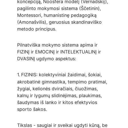
koncepciją, Noosfera modelį (Vernadskij), 
pagilinto mokymosi sistema (Ščetinin), 
Montessori, humanistinę pedagogiką 
(Amonašvilis), geruosius skandinaviško 
metodo principus.
Pilnatviška mokymo sistema apima ir 
FIZINĮ ir EMOCINĮ ir INTELEKTUALINĮ ir 
DVASINĮ ugdymo aspektus:
1.
FIZINIS: kolektyviniai žaidimai, šokiai, 
akrobatinė gimnastika, tempimo pratimai, 
žygiai, kelionės dviračiais, čiuožimas, 
kalnų ir lygumų slidinėjimas, plaukimas, 
šaudymas iš lanko ir kitos efektyvios 
sporto šakos.
Tikslas - saugiai ir sveikai ugdyti kūną, be 