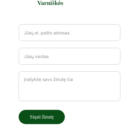
Varniškės
*
Siųsti žinutę