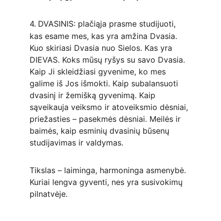
4.
DVASINIS: plačiąja prasme studijuoti, 
kas esame mes, kas yra amžina Dvasia. 
Kuo skiriasi Dvasia nuo Sielos. Kas yra 
DIEVAS. Koks mūsų ryšys su savo Dvasia. 
Kaip Ji skleidžiasi gyvenime, ko mes 
galime iš Jos išmokti. Kaip subalansuoti 
dvasinį ir žemišką gyvenimą. Kaip 
sąveikauja veiksmo ir atoveiksmio dėsniai, 
priežasties – pasekmės dėsniai. Meilės ir 
baimės, kaip esminių dvasinių būsenų 
studijavimas ir valdymas.
Tikslas – laiminga, harmoninga asmenybė. 
Kuriai lengva gyventi, nes yra susivokimų 
pilnatvėje.