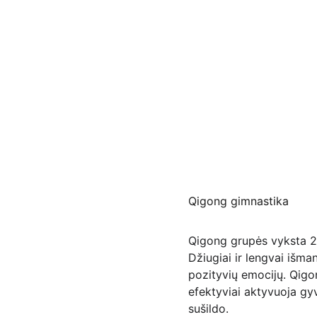
Qigong gimnastika
Qigong grupės vyksta 20
Džiugiai ir lengvai išm
pozityvių emocijų. Qigo
efektyviai aktyvuoja gy
sušildo.