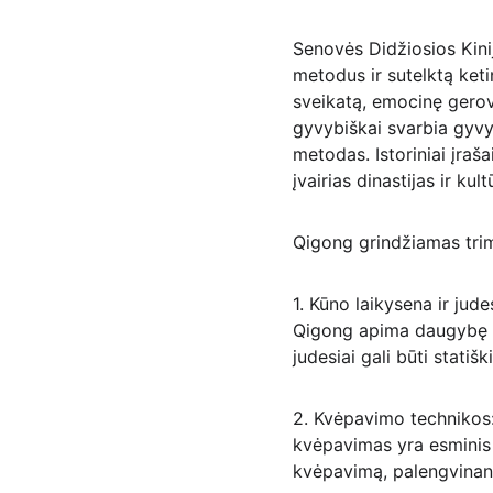
Senovės Didžiosios Kini
metodus ir sutelktą ket
sveikatą, emocinę gerovę
gyvybiškai svarbia gyvy
metodas. Istoriniai įraš
įvairias dinastijas ir kul
Qigong grindžiamas trimi
1. Kūno laikysena ir judes
Qigong apima daugybę lė
judesiai gali būti statišk
2. Kvėpavimo technikos:
kvėpavimas yra esminis Q
kvėpavimą, palengvinant 