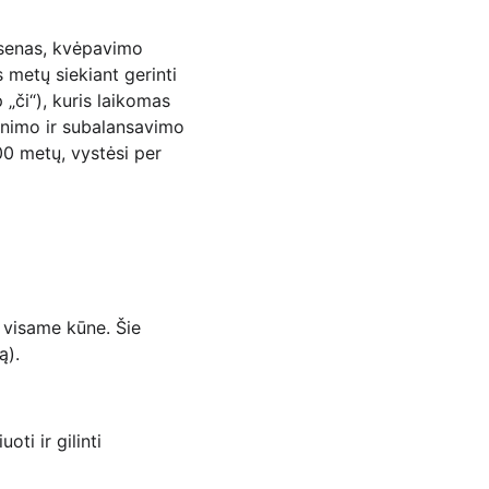
ysenas, kvėpavimo 
metų siekiant gerinti 
„či“), kuris laikomas 
inimo ir subalansavimo 
00 metų, vystėsi per 
 visame kūne. Šie 
ą).
ti ir gilinti 