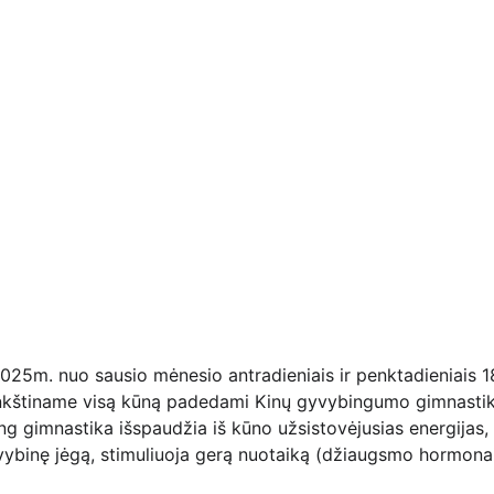
25m. nuo sausio mėnesio antradieniais ir penktadieniais 1
ankštiname visą kūną padedami Kinų gyvybingumo gimnastik
ng gimnastika išspaudžia iš kūno užsistovėjusias energijas,
vybinę jėgą, stimuliuoja gerą nuotaiką (džiaugsmo hormonai)