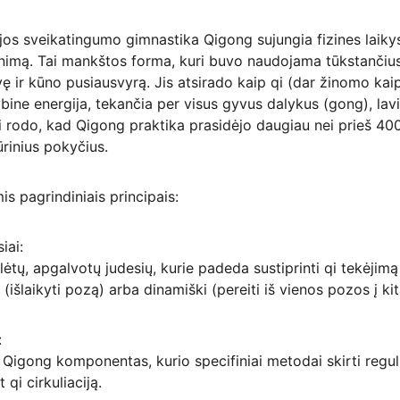
jos sveikatingumo gimnastika Qigong sujungia fizines laik
inimą. Tai mankštos forma, kuri buvo naudojama tūkstančius 
 ir kūno pusiausvyrą. Jis atsirado kaip qi (dar žinomo kaip 
bine energija, tekančia per visus gyvus dalykus (gong), lav
ai rodo, kad Qigong praktika prasidėjo daugiau nei prieš 40
tūrinius pokyčius.
s pagrindiniais principais:
iai: 
tų, apgalvotų judesių, kurie padeda sustiprinti qi tekėjimą
i (išlaikyti pozą) arba dinamiški (pereiti iš vienos pozos į kit
 
igong komponentas, kurio specifiniai metodai skirti reguliuo
qi cirkuliaciją.