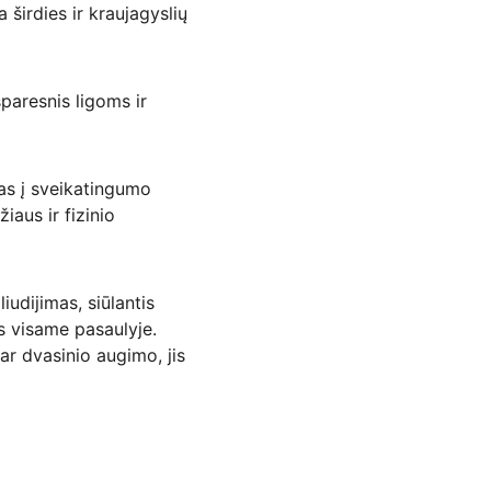
širdies ir kraujagyslių 
paresnis ligoms ir 
as į sveikatingumo 
iaus ir fizinio 
iudijimas, siūlantis 
s visame pasaulyje. 
r dvasinio augimo, jis 