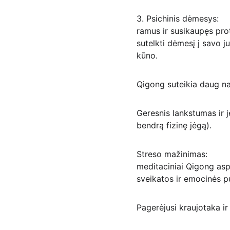
3. Psichinis dėmesys: 
ramus ir susikaupęs pro
sutelkti dėmesį į savo j
kūno.
Qigong suteikia daug naud
Geresnis lankstumas ir 
bendrą fizinę jėgą).
Streso mažinimas: 
meditaciniai Qigong aspe
sveikatos ir emocinės p
Pagerėjusi kraujotaka i