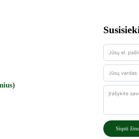
Susisiek
*
nius
)
Siųsti žin