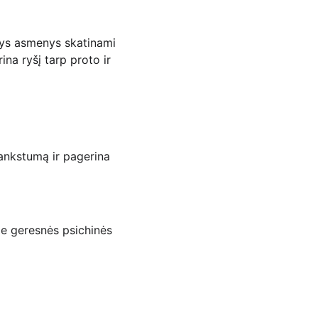
tys asmenys skatinami 
na ryšį tarp proto ir 
lankstumą ir pagerina 
ie geresnės psichinės 