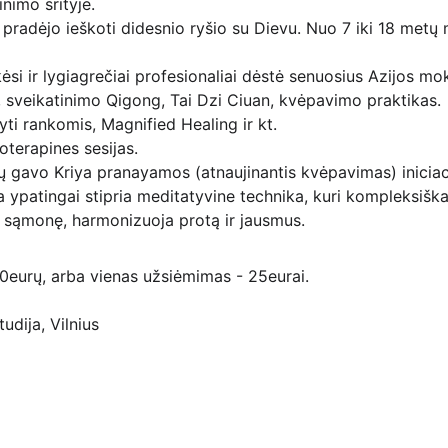
inimo srityje.
radėjo ieškoti didesnio ryšio su Dievu. Nuo 7 iki 18 metų m
i ir lygiagrečiai profesionaliai dėstė senuosius Azijos moky
, sveikatinimo Qigong, Tai Dzi Ciuan, kvėpavimo praktikas.
dyti rankomis, Magnified Healing ir kt.
oterapines sesijas.
ų gavo Kriya pranayamos (atnaujinantis kvėpavimas) iniciac
ypatingai stipria meditatyvine technika, kuri kompleksiškai s
a sąmonę, harmonizuoja protą ir jausmus.
0eurų, arba vienas užsiėmimas - 25eurai.
udija, Vilnius