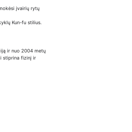
okėsi įvairių rytų 
klų Kun-fu stilius. 
iją ir nuo 2004 metų 
tiprina fizinį ir 