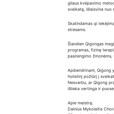
gilaus kvėpavimo metodai
sveikatą, išlaisvina nuo
Skatindamas qi tekėjimą
stresams.
Šiandien Qigongas megia
programas, fizinę terapi
pasirengimo žmonėms, tod
Apibendrinant, Qigong yra
holistinį požiūrį į svei
Nesvarbu, ar Qigong pra
išlieka vertinga ir puose
Apie meistrą:
Dainius Mykolaitis Chora