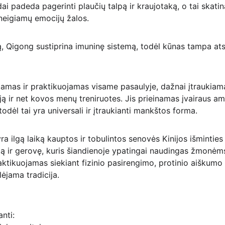
 padeda pagerinti plaučių talpą ir kraujotaką, o tai skatina 
 neigiamų emocijų žalos.
, Qigong sustiprina imuninę sistemą, todėl kūnas tampa ats
mas ir praktikuojamas visame pasaulyje, dažnai įtraukiam
ją ir net kovos menų treniruotes. Jis prieinamas įvairaus amž
ėl tai yra universali ir įtraukianti mankštos forma.
 ilgą laiką kauptos ir tobulintos senovės Kinijos išminties l
katą ir gerovę, kuris šiandienoje ypatingai naudingas žmonėm
ktikuojamas siekiant fizinio pasirengimo, protinio aiškumo a
lėjama tradicija.
nti: