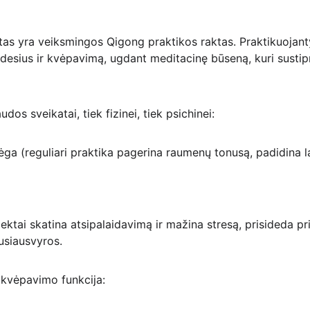
tas yra veiksmingos Qigong praktikos raktas. Praktikuojan
udesius ir kvėpavimą, ugdant meditacinę būseną, kuri sustipri
os sveikatai, tiek fizinei, tiek psichinei:
jėga (reguliari praktika pagerina raumenų tonusą, padidina 
ktai skatina atsipalaidavimą ir mažina stresą, prisideda pr
usiausvyros.
r kvėpavimo funkcija: