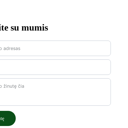
ite su mumis
utę