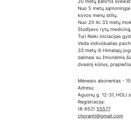
20 metų patirtis sveikat
Nuo 5 metų sąmoningai p
kovos menų stilių.
Nuo 20 iki 33 metų mokės
Studijavo rytų mediciną
Turi Reiki iniciacijas gy
Veda individualias psich
33 metų iš Himalajų jog
dalinasi su žmonėmis šia 
dvasinį kūnus, prapleči
Mėnesio abonentas - 15
Adresu:
Aguonų g. 12-31, HOLI st
Registracija:
(8-652) 
55577
choranti@gmail.com