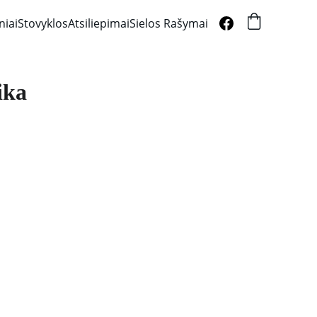
niai
Stovyklos
Atsiliepimai
Sielos Rašymai
ika