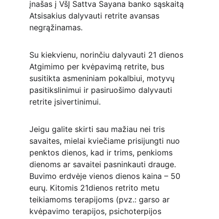
įnašas į VšĮ Sattva Sayana banko sąskaitą
Atsisakius dalyvauti retrite avansas 
negrąžinamas.
Su kiekvienu, norinčiu dalyvauti 21 dienos 
Atgimimo per kvėpavimą retrite, bus 
susitikta asmeniniam pokalbiui, motyvų 
pasitikslinimui ir pasiruošimo dalyvauti 
retrite įsivertinimui.
Jeigu galite skirti sau mažiau nei tris 
savaites, mielai kviečiame prisijungti nuo 
penktos dienos, kad ir trims, penkioms 
dienoms ar savaitei pasninkauti drauge.
Buvimo erdvėje vienos dienos kaina – 50 
eurų. Kitomis 21dienos retrito metu 
teikiamoms terapijoms (pvz.: garso ar 
kvėpavimo terapijos, psichoterpijos 