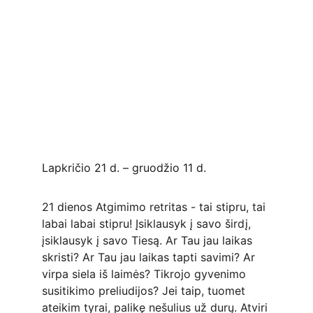
Lapkričio 21 d. – gruodžio 11 d.
21 dienos Atgimimo retritas - tai stipru, tai 
labai labai stipru! Įsiklausyk į savo širdį, 
įsiklausyk į savo Tiesą. Ar Tau jau laikas 
skristi? Ar Tau jau laikas tapti savimi? Ar 
virpa siela iš laimės? Tikrojo gyvenimo 
susitikimo preliudijos? Jei taip, tuomet 
ateikim tyrai, palikę nešulius už durų. Atviri 