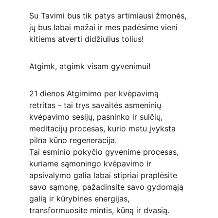
Su Tavimi bus tik patys artimiausi žmonės, 
jų bus labai mažai ir mes padėsime vieni 
kitiems atverti didžiulius tolius!
Atgimk, atgimk visam gyvenimui!
21 dienos Atgimimo per kvėpavimą 
retritas - tai trys savaitės asmeninių 
kvėpavimo sesijų, pasninko ir sulčių, 
meditacijų procesas, kurio metu įvyksta 
pilna kūno regeneracija.
Tai esminio pokyčio gyvenime procesas, 
kuriame sąmoningo kvėpavimo ir 
apsivalymo galia labai stipriai praplėsite 
savo sąmonę, pažadinsite savo gydomąją 
galią ir kūrybines energijas, 
transformuosite mintis, kūną ir dvasią.