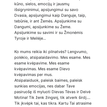
kūno, sielos, emocijų ir jausmų 
išsigryninimui, apsijungimui su savo 
Dvasia, apsijungimui kaip Danguje, taip, 
tebūnie, ir ant Žemės. Apsijunkime su 
Dangumi, apsijunkime su Žeme. 
Apsijunkime su savimi ir su Žmonėmis 
Tyroje ir Meilėje...
Ko mums reikia iki pilnatvės? Lengvumo, 
polėkio, atsipalaidavimo. Mes esame. Mes 
esame kvėpavime. Mes esame 
kvėpavimas. Mes esame Dievo 
kvėpavimas per mus.
Atsipalaiduok, paleisk baimes, paleisk 
sunkias emocijas, nes dabar Tave 
pasiruošę iš myluoti Dievas Tėvas ir Deivė 
Motina! Tik ženk žingsnį, tik atverk širdį.... 
Tik įkvėpk tai, kas tikra. Kartu Tai atrasime 