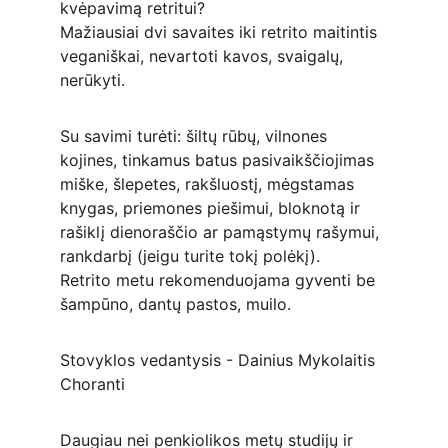
kvėpavimą retritui?
Mažiausiai dvi savaites iki retrito maitintis 
veganiškai, nevartoti kavos, svaigalų, 
nerūkyti.
Su savimi turėti: šiltų rūbų, vilnones 
kojines, tinkamus batus pasivaikščiojimas 
miške, šlepetes, rakšluostį, mėgstamas 
knygas, priemones piešimui, bloknotą ir 
rašiklį dienoraščio ar pamąstymų rašymui, 
rankdarbį (jeigu turite tokį polėkį).
Retrito metu rekomenduojama gyventi be 
šampūno, dantų pastos, muilo.
Stovyklos vedantysis - Dainius Mykolaitis 
Choranti
Daugiau nei penkiolikos metų studijų ir 