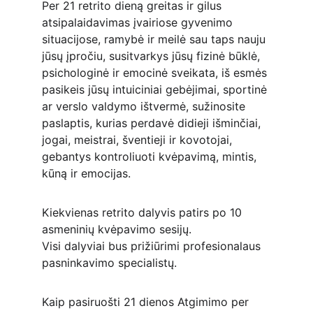
Per 21 retrito dieną greitas ir gilus 
atsipalaidavimas įvairiose gyvenimo 
situacijose, ramybė ir meilė sau taps nauju 
jūsų įpročiu, susitvarkys jūsų fizinė būklė, 
psichologinė ir emocinė sveikata, iš esmės 
pasikeis jūsų intuiciniai gebėjimai, sportinė 
ar verslo valdymo ištvermė, sužinosite 
paslaptis, kurias perdavė didieji išminčiai, 
jogai, meistrai, šventieji ir kovotojai, 
gebantys kontroliuoti kvėpavimą, mintis, 
kūną ir emocijas.
Kiekvienas retrito dalyvis patirs po 10 
asmeninių kvėpavimo sesijų.
Visi dalyviai bus prižiūrimi profesionalaus 
pasninkavimo specialistų.
Kaip pasiruošti 21 dienos Atgimimo per 