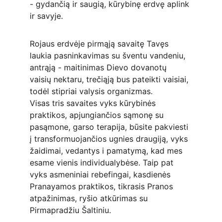
- gydančią ir saugią, kūrybinę erdvę aplink 
ir savyje.
Rojaus erdvėje pirmąją savaitę Tavęs 
laukia pasninkavimas su šventu vandeniu, 
antrąją - maitinimas Dievo dovanotų 
vaisių nektaru, trečiąją bus pateikti vaisiai, 
todėl stipriai valysis organizmas.
Visas tris savaites vyks kūrybinės 
praktikos, apjungiančios sąmonę su 
pasąmone, garso terapija, būsite pakviesti 
į transformuojančios ugnies draugiją, vyks 
žaidimai, vedantys i pamatymą, kad mes 
esame vienis individualybėse. Taip pat 
vyks asmeniniai rebefingai, kasdienės 
Pranayamos praktikos, tikrasis Pranos 
atpažinimas, ryšio atkūrimas su 
Pirmapradžiu Šaltiniu.